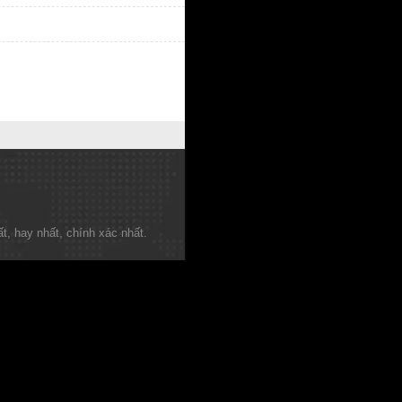
, hay nhất, chính xác nhất.