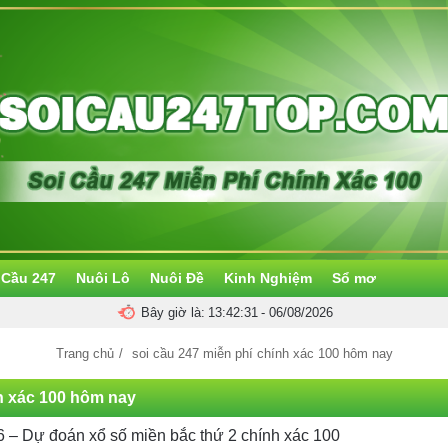
 Cầu 247
Nuôi Lô
Nuôi Đề
Kinh Nghiệm
Sổ mơ
Bây giờ là:
13:42:32
- 06/08/2026
Trang chủ
/
soi cầu 247 miễn phí chính xác 100 hôm nay
nh xác 100 hôm nay
 – Dự đoán xổ số miền bắc thứ 2 chính xác 100