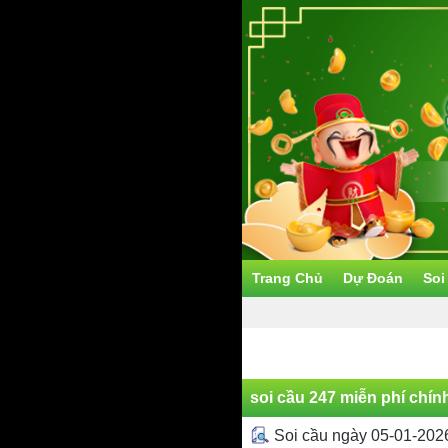
Trang Chủ
Dự Đoán
Soi
soi cầu 247 miễn phí chí
Soi cầu ngày 05-01-2026