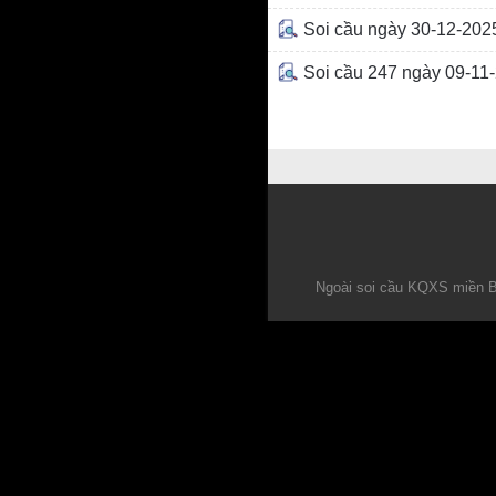
Soi cầu ngày 30-12-202
Soi cầu 247 ngày 09-11
Điều
hướng
bài
viết
Ngoài soi cầu KQXS miền Bắ