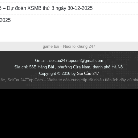
5 – Dự đoán XSMB thứ 3 ngày 30-12-2025
-2025
game bài
•
Nuôi lô khung 247
Gmail :
soicau247topcom@gmail.com
Địa chỉ: 53E Hàng Bài , phường Cửa Nam, thành phố Hà Nội
Copyright © 2016 by
Soi Cầu 247
c, SoiCau247Top.Com – Website còn cung cấp rất nhiều tiện ích đầy đủ nhất