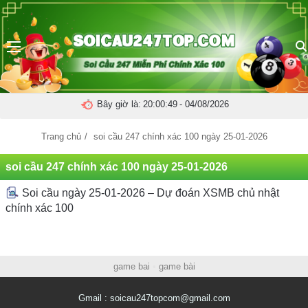
Menu
Bây giờ là:
20:00:49
- 04/08/2026
Trang chủ
/
soi cầu 247 chính xác 100 ngày 25-01-2026
soi cầu 247 chính xác 100 ngày 25-01-2026
Soi cầu ngày 25-01-2026 – Dự đoán XSMB chủ nhật
chính xác 100
Điều
game bai
•
game bài
hướng
Gmail :
soicau247topcom@gmail.com
bài