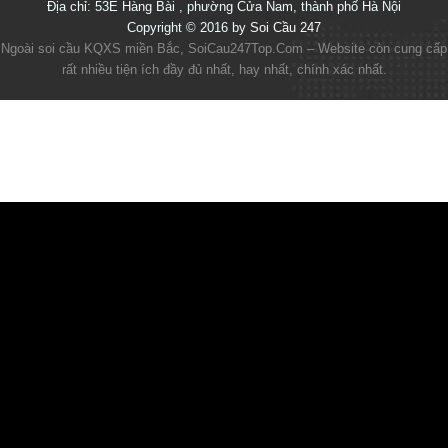
Địa chỉ: 53E Hàng Bài , phường Cửa Nam, thành phố Hà Nội
viết
Copyright © 2016 by
Soi Cầu 247
Ngoài soi cầu KQXS miền Bắc, SoiCau247Top.Com – Website còn cung cấp
rất nhiều tiện ích đầy đủ nhất, hay nhất, chính xác nhất.