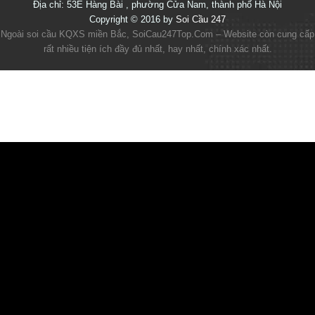
Địa chỉ: 53E Hàng Bài , phường Cửa Nam, thành phố Hà Nội
viết
Copyright © 2016 by
Soi Cầu 247
Ngoài soi cầu KQXS miền Bắc, SoiCau247Top.Com – Website còn cung cấp
rất nhiều tiện ích đầy đủ nhất, hay nhất, chính xác nhất.