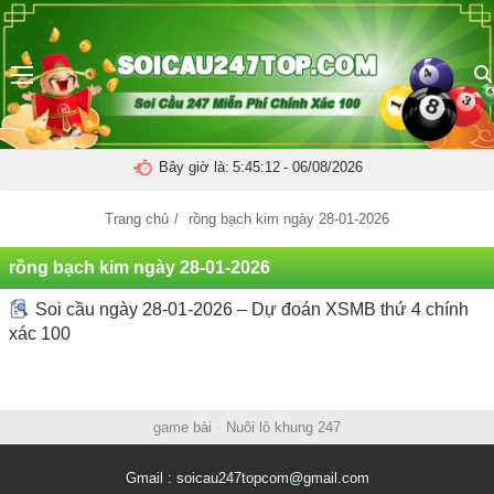
Menu
Bây giờ là:
5:45:12
- 06/08/2026
Trang chủ
/
rồng bạch kim ngày 28-01-2026
rồng bạch kim ngày 28-01-2026
Soi cầu ngày 28-01-2026 – Dự đoán XSMB thứ 4 chính
xác 100
Điều
game bài
•
Nuôi lô khung 247
hướng
Gmail :
soicau247topcom@gmail.com
bài