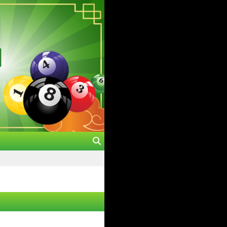
Nhập
từ
khóa
cần
tìm...