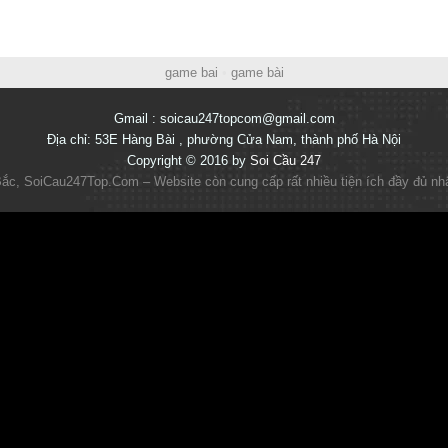
game bai
•
game bài
Gmail :
soicau247topcom@gmail.com
Địa chỉ: 53E Hàng Bài , phường Cửa Nam, thành phố Hà Nội
Copyright © 2016 by
Soi Cầu 247
c, SoiCau247Top.Com – Website còn cung cấp rất nhiều tiện ích đầy đủ nhất