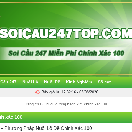
 Cầu 247
Nuôi Lô
Nuôi Đề
Kinh Nghiệm
Sổ mơ
Bây giờ là:
12:32:17
- 03/08/2026
Trang chủ
/
nuôi lô rồng bạch kim chính xác 100
nh xác 100
 – Phương Pháp Nuôi Lô Đề Chính Xác 100