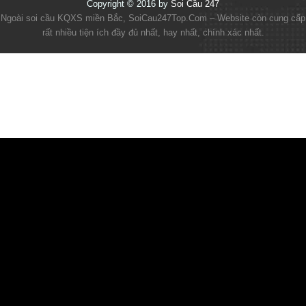
viết
Copyright © 2016 by
Soi Cầu 247
Ngoài soi cầu KQXS miền Bắc, SoiCau247Top.Com – Website còn cung cấp
rất nhiều tiện ích đầy đủ nhất, hay nhất, chính xác nhất.