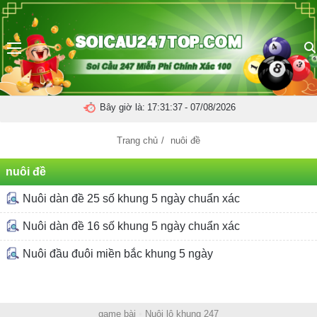
Menu
Bây giờ là:
17:31:38
- 07/08/2026
Trang chủ
/
nuôi đề
nuôi đề
Nuôi dàn đề 25 số khung 5 ngày chuẩn xác
Nuôi dàn đề 16 số khung 5 ngày chuẩn xác
Nuôi đầu đuôi miền bắc khung 5 ngày
Điều
game bài
•
Nuôi lô khung 247