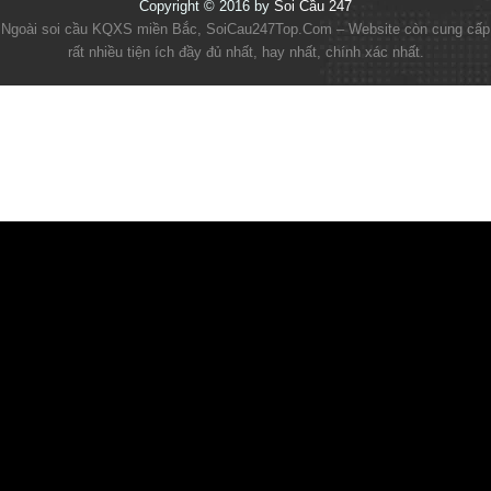
viết
Copyright © 2016 by
Soi Cầu 247
Ngoài soi cầu KQXS miền Bắc, SoiCau247Top.Com – Website còn cung cấp
rất nhiều tiện ích đầy đủ nhất, hay nhất, chính xác nhất.