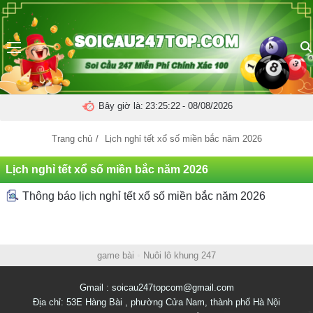
Menu
Bây giờ là:
23:25:22
- 08/08/2026
Trang chủ
/
Lịch nghỉ tết xổ số miền bắc năm 2026
Lịch nghỉ tết xổ số miền bắc năm 2026
Thông báo lịch nghỉ tết xổ số miền bắc năm 2026
Điều
game bài
•
Nuôi lô khung 247
hướng
Gmail :
soicau247topcom@gmail.com
bài
Địa chỉ: 53E Hàng Bài , phường Cửa Nam, thành phố Hà Nội