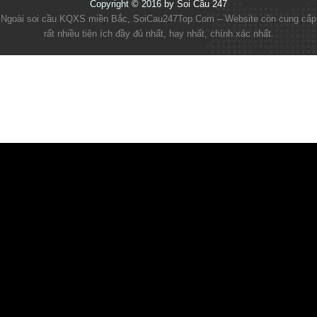
viết
Copyright © 2016 by
Soi Cầu 247
Ngoài soi cầu KQXS miền Bắc, SoiCau247Top.Com – Website còn cung cấp
rất nhiều tiện ích đầy đủ nhất, hay nhất, chính xác nhất.