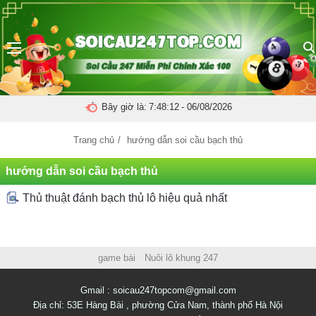
Menu
Bây giờ là:
7:48:12
- 06/08/2026
Trang chủ
/
hướng dẫn soi cầu bạch thủ
hướng dẫn soi cầu bạch thủ
Thủ thuật đánh bạch thủ lô hiệu quả nhất
Điều
game bài
•
Nuôi lô khung 247
hướng
Gmail :
soicau247topcom@gmail.com
bài
Địa chỉ: 53E Hàng Bài , phường Cửa Nam, thành phố Hà Nội